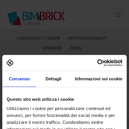
Toggl
navig
COMUNICATI STAMPA
APPROFONDIMENTI
SPEAKERS
NEWS
Consenso
Dettagli
Informazioni sui cookie
25
Giu
Questo sito web utilizza i cookie
Utilizziamo i cookie per personalizzare contenuti ed
annunci, per fornire funzionalità dei social media e per
analizzare il nostro traffico. Condividiamo inoltre
informazioni sul modo in cui utilizza il nostro sito con i