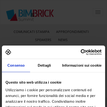
Toggl
navig
COMUNICATI STAMPA
APPROFONDIMENTI
SPEAKERS
NEWS
Consenso
Dettagli
Informazioni sui cookie
20
Giu
Questo sito web utilizza i cookie
Utilizziamo i cookie per personalizzare contenuti ed
annunci, per fornire funzionalità dei social media e per
analizzare il nostro traffico. Condividiamo inoltre
informazioni sul modo in cui utilizza il nostro sito con i