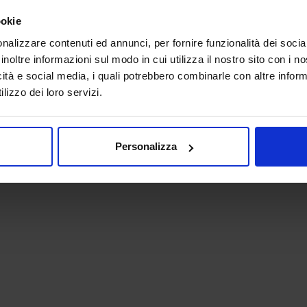
ookie
nalizzare contenuti ed annunci, per fornire funzionalità dei socia
inoltre informazioni sul modo in cui utilizza il nostro sito con i 
icità e social media, i quali potrebbero combinarle con altre inform
lizzo dei loro servizi.
 - P.IVA 06382730155 - C.F. 02213830371
Personalizza