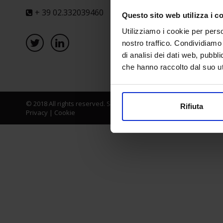
+ 39 02.332039460
Questo sito web utilizza i c
Utilizziamo i cookie per perso
nostro traffico. Condividiamo 
di analisi dei dati web, pubbl
che hanno raccolto dal suo uti
© 2018 All rights reserved. Senaf srl - Gruppo Tecniche Nuove Spa
Rifiuta
Privacy
|
Cookie