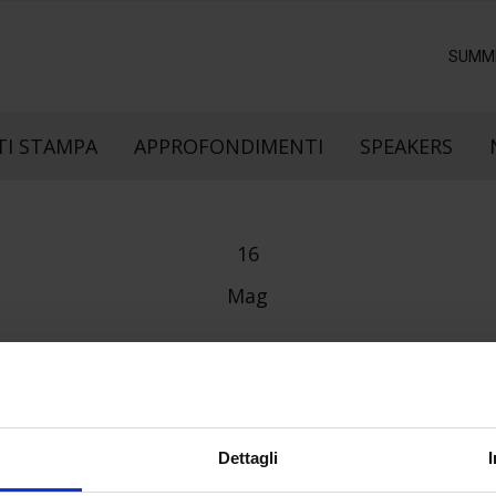
SUMM
I STAMPA
APPROFONDIMENTI
SPEAKERS
16
Mag
Dettagli
e direzione
In collaborazione con