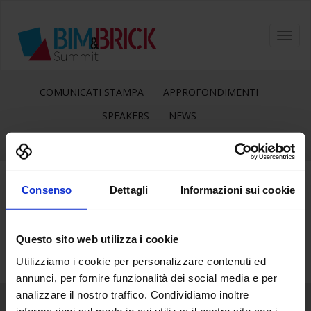
Toggl
navig
COMUNICATI STAMPA
APPROFONDIMENTI
SPEAKERS
NEWS
Consenso
Dettagli
Informazioni sui cookie
12
Mag
Questo sito web utilizza i cookie
Utilizziamo i cookie per personalizzare contenuti ed
annunci, per fornire funzionalità dei social media e per
analizzare il nostro traffico. Condividiamo inoltre
informazioni sul modo in cui utilizza il nostro sito con i