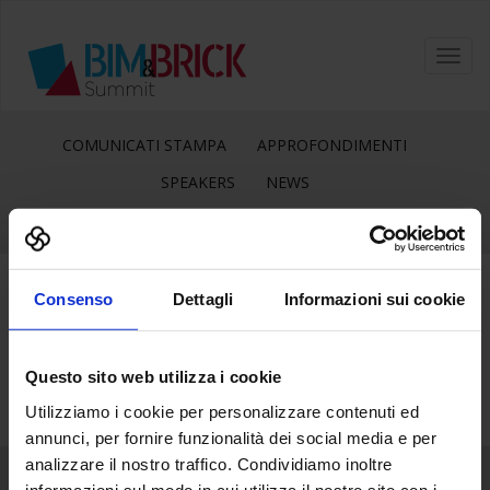
Toggl
navig
COMUNICATI STAMPA
APPROFONDIMENTI
SPEAKERS
NEWS
Consenso
Dettagli
Informazioni sui cookie
9
Mag
Questo sito web utilizza i cookie
Utilizziamo i cookie per personalizzare contenuti ed
annunci, per fornire funzionalità dei social media e per
analizzare il nostro traffico. Condividiamo inoltre
informazioni sul modo in cui utilizza il nostro sito con i