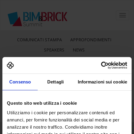
Toggl
navig
COMUNICATI STAMPA
APPROFONDIMENTI
SPEAKERS
NEWS
Consenso
Dettagli
Informazioni sui cookie
3
Mar
Questo sito web utilizza i cookie
Utilizziamo i cookie per personalizzare contenuti ed
annunci, per fornire funzionalità dei social media e per
analizzare il nostro traffico. Condividiamo inoltre
informazioni sul modo in cui utilizza il nostro sito con i