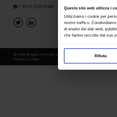
+ 39 02.332039460
Questo sito web utilizza i c
Utilizziamo i cookie per perso
nostro traffico. Condividiamo 
di analisi dei dati web, pubbl
che hanno raccolto dal suo uti
© 2018 All rights reserved. Senaf srl - Gruppo Tecniche Nuove Spa
Rifiuta
Privacy
|
Cookie