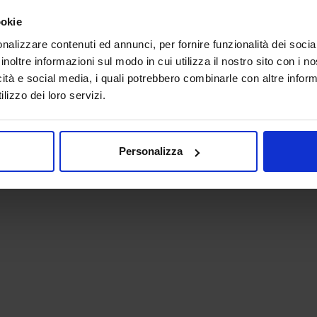
ookie
nalizzare contenuti ed annunci, per fornire funzionalità dei socia
inoltre informazioni sul modo in cui utilizza il nostro sito con i 
icità e social media, i quali potrebbero combinarle con altre inform
lizzo dei loro servizi.
 - P.IVA 06382730155 - C.F. 02213830371
Personalizza