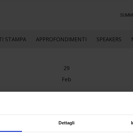
SUMM
I STAMPA
APPROFONDIMENTI
SPEAKERS
29
Feb
Dettagli
e direzione
In collaborazione con