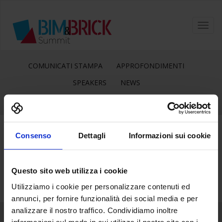
Toggl
navig
COMUNICATI STAMPA
APPROFONDIMENTI
SPEAKERS
NEWS
Consenso
Dettagli
Informazioni sui cookie
20
Feb
Questo sito web utilizza i cookie
Utilizziamo i cookie per personalizzare contenuti ed
annunci, per fornire funzionalità dei social media e per
analizzare il nostro traffico. Condividiamo inoltre
informazioni sul modo in cui utilizza il nostro sito con i